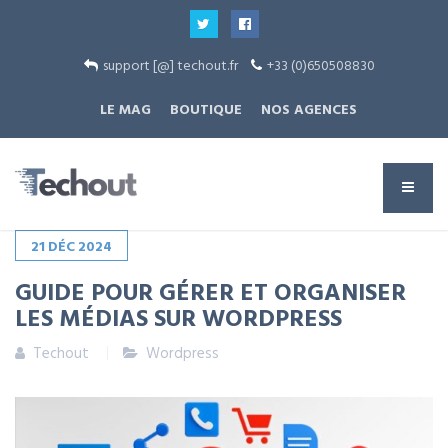
support [@] techout.fr
+33 (0)650508830
LE MAG
BOUTIQUE
NOS AGENCES
21
DÉC
2024
GUIDE POUR GÉRER ET ORGANISER
LES MÉDIAS SUR WORDPRESS
Techout
Wordpress