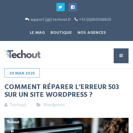
support [@] techout.fr
+33 (0)650508830
LE MAG
BOUTIQUE
NOS AGENCES
20
MAR
2025
COMMENT RÉPARER L’ERREUR 503
SUR UN SITE WORDPRESS ?
Techout
Wordpress