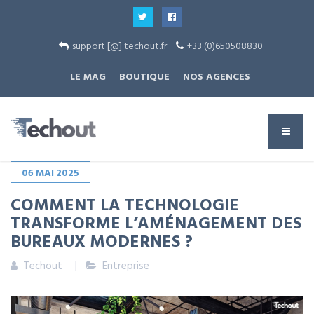
support [@] techout.fr
+33 (0)650508830
LE MAG
BOUTIQUE
NOS AGENCES
06
MAI
2025
COMMENT LA TECHNOLOGIE
TRANSFORME L’AMÉNAGEMENT DES
BUREAUX MODERNES ?
Techout
Entreprise