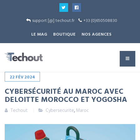
support [@] techout.fr
+33 (0)650508830
LE MAG
BOUTIQUE
NOS AGENCES
22
FÉV
2024
CYBERSÉCURITÉ AU MAROC AVEC
DELOITTE MOROCCO ET YOGOSHA
Techout
Cybersecurite
,
Maroc