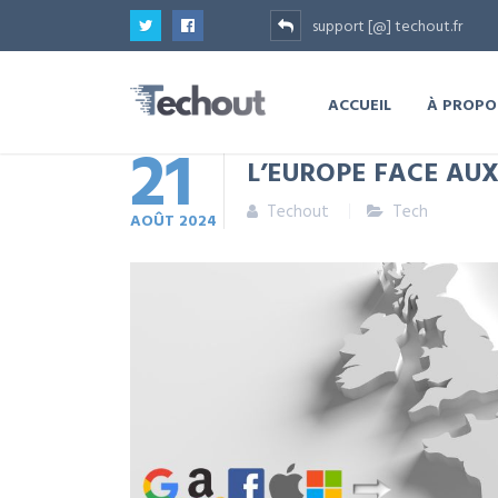
support [@] techout.fr
ACCUEIL
À PROPO
21
L’EUROPE FACE AU
Techout
Tech
AOÛT
2024