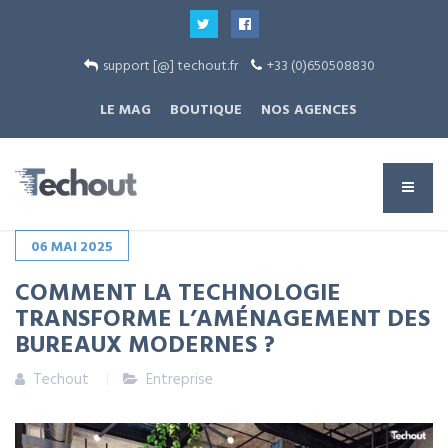
support [@] techout.fr
+33 (0)650508830
LE MAG
BOUTIQUE
NOS AGENCES
06
MAI
2025
COMMENT LA TECHNOLOGIE
TRANSFORME L’AMÉNAGEMENT DES
BUREAUX MODERNES ?
Techout
Entreprise