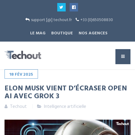
support [@] techout.fr
+33 (0)650508830
LE MAG
BOUTIQUE
NOS AGENCES
18
FÉV
2025
ELON MUSK VIENT D’ÉCRASER OPEN
AI AVEC GROK 3
Techout
Intelligence artificielle