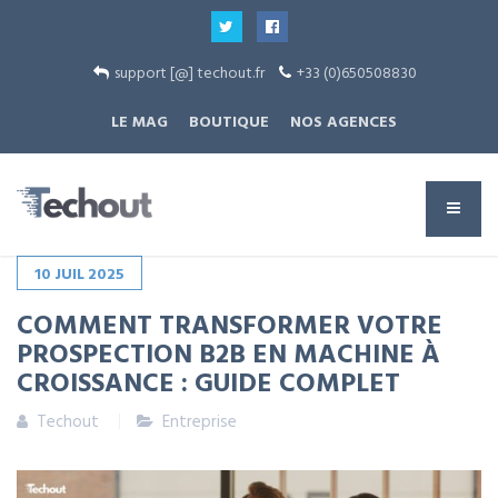
support [@] techout.fr
+33 (0)650508830
LE MAG
BOUTIQUE
NOS AGENCES
10
JUIL
2025
COMMENT TRANSFORMER VOTRE
PROSPECTION B2B EN MACHINE À
CROISSANCE : GUIDE COMPLET
Techout
Entreprise