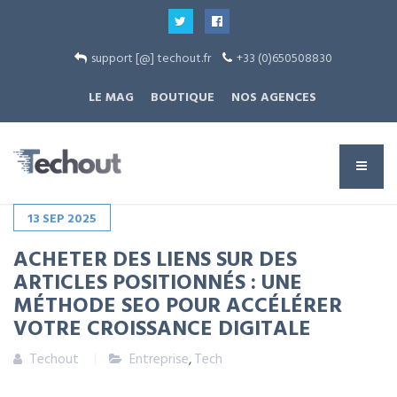
support [@] techout.fr
+33 (0)650508830
LE MAG
BOUTIQUE
NOS AGENCES
13
SEP
2025
ACHETER DES LIENS SUR DES
ARTICLES POSITIONNÉS : UNE
MÉTHODE SEO POUR ACCÉLÉRER
VOTRE CROISSANCE DIGITALE
Techout
Entreprise
,
Tech