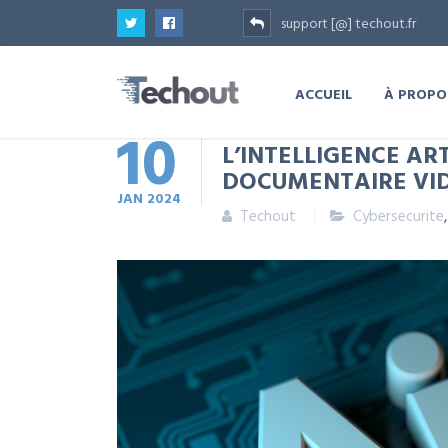
support [@] techout.fr
ACCUEIL
À PROPO
10
L’INTELLIGENCE ART
DOCUMENTAIRE VI
JAN
2024
Techout
Cybersecurite