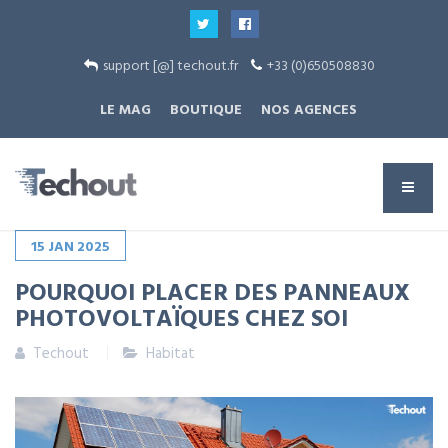
support [@] techout.fr
+33 (0)650508830
LE MAG
BOUTIQUE
NOS AGENCES
15
JAN
2025
POURQUOI PLACER DES PANNEAUX
PHOTOVOLTAÏQUES CHEZ SOI
Techout
Habitat