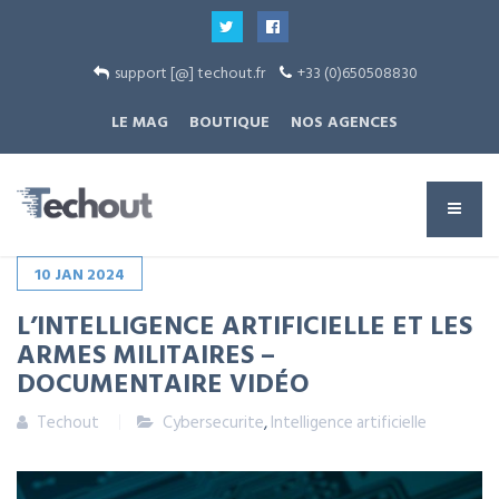
support [@] techout.fr
+33 (0)650508830
LE MAG
BOUTIQUE
NOS AGENCES
10
JAN
2024
L’INTELLIGENCE ARTIFICIELLE ET LES
ARMES MILITAIRES –
DOCUMENTAIRE VIDÉO
Techout
Cybersecurite
,
Intelligence artificielle