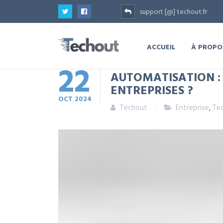
support [@] techout.fr
ACCUEIL
À PROPO
22
AUTOMATISATION : 
ENTREPRISES ?
OCT
2024
Techout
Entreprise
,
Te