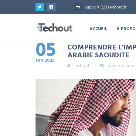
support [@] techout.fr
ACCUEIL
À PROPO
05
COMPRENDRE L’IMP
ARABIE SAOUDITE
JAN
2025
Techout
Arabie Saoudi