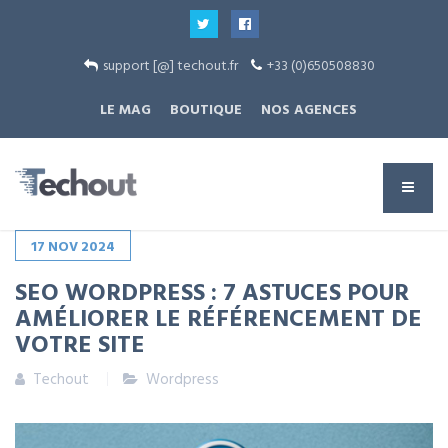
support [@] techout.fr
+33 (0)650508830
LE MAG
BOUTIQUE
NOS AGENCES
17
NOV
2024
SEO WORDPRESS : 7 ASTUCES POUR
AMÉLIORER LE RÉFÉRENCEMENT DE
VOTRE SITE
Techout
Wordpress