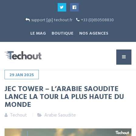
support [@] techout.fr
+33 (0)650508830
LE MAG
BOUTIQUE
NOS AGENCES
29
JAN
2025
JEC TOWER – L’ARABIE SAOUDITE
LANCE LA TOUR LA PLUS HAUTE DU
MONDE
Techout
Arabie Saoudite