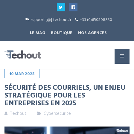
support [@] techout.fr
+33 (0)650508830
LE MAG
BOUTIQUE
NOS AGENCES
10
MAR
2025
SÉCURITÉ DES COURRIELS, UN ENJEU
STRATÉGIQUE POUR LES
ENTREPRISES EN 2025
Techout
Cybersecurite