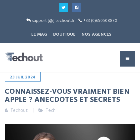
support [@] techout.fr
+33 (0)650508830
LE MAG
BOUTIQUE
NOS AGENCES
23
JUIL
2024
CONNAISSEZ-VOUS VRAIMENT BIEN
APPLE ? ANECDOTES ET SECRETS
Techout
Tech