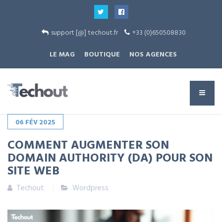
support [@] techout.fr
+33 (0)650508830
LE MAG
BOUTIQUE
NOS AGENCES
06
FÉV
2025
COMMENT AUGMENTER SON
DOMAIN AUTHORITY (DA) POUR SON
SITE WEB
Techout
Wordpress