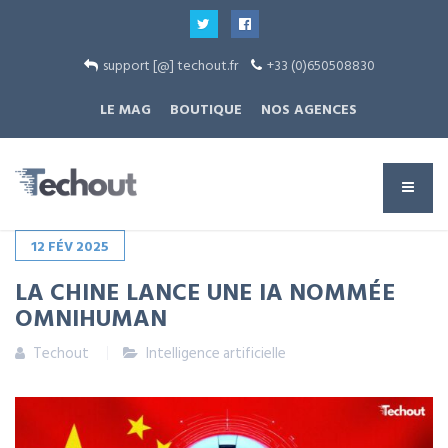
support [@] techout.fr
+33 (0)650508830
LE MAG
BOUTIQUE
NOS AGENCES
12
FÉV
2025
LA CHINE LANCE UNE IA NOMMÉE
OMNIHUMAN
Techout
Intelligence artificielle