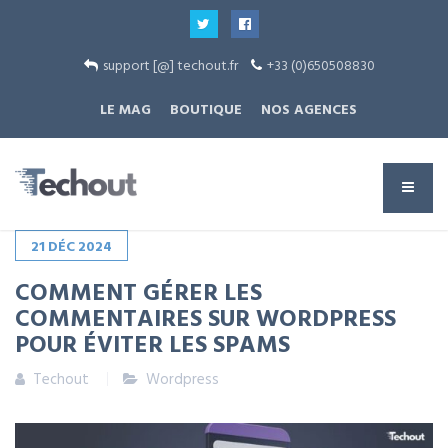
support [@] techout.fr
+33 (0)650508830
LE MAG
BOUTIQUE
NOS AGENCES
21
DÉC
2024
COMMENT GÉRER LES
COMMENTAIRES SUR WORDPRESS
POUR ÉVITER LES SPAMS
Techout
Wordpress