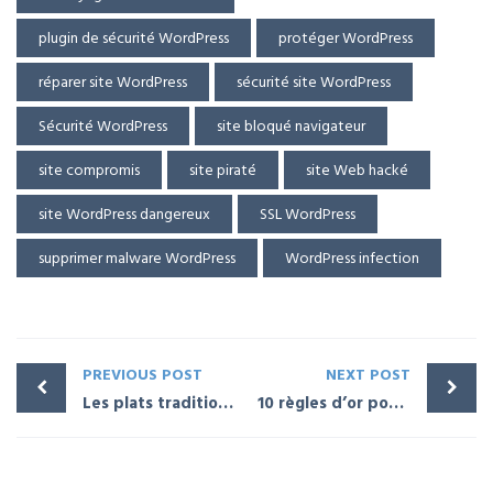
plugin de sécurité WordPress
protéger WordPress
réparer site WordPress
sécurité site WordPress
Sécurité WordPress
site bloqué navigateur
site compromis
site piraté
site Web hacké
site WordPress dangereux
SSL WordPress
supprimer malware WordPress
WordPress infection
PREVIOUS POST
NEXT POST
Les plats traditionnels en Arabie saoudite
10 règles d’or pour travailler en hauteur en toute sécurité