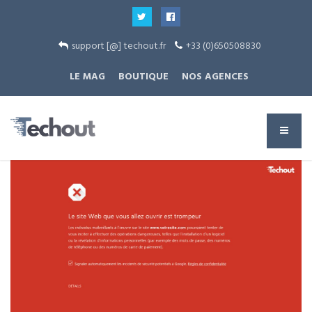
support [@] techout.fr
+33 (0)650508830
LE MAG
BOUTIQUE
NOS AGENCES