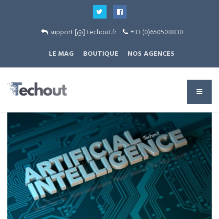
support [@] techout.fr
+33 (0)650508830
LE MAG
BOUTIQUE
NOS AGENCES