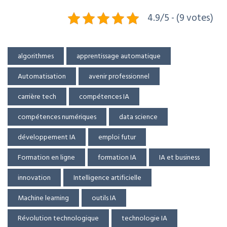
4.9/5 - (9 votes)
algorithmes
apprentissage automatique
Automatisation
avenir professionnel
carrière tech
compétences IA
compétences numériques
data science
développement IA
emploi futur
Formation en ligne
formation IA
IA et business
innovation
Intelligence artificielle
Machine learning
outils IA
Révolution technologique
technologie IA