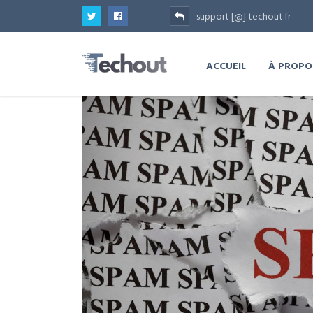
support [@] techout.fr
ACCUEIL
À PROPO