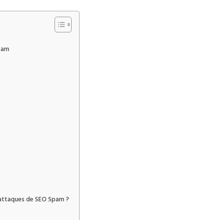
Spam
e
 attaques de SEO Spam ?