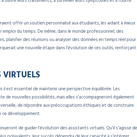
 à suivre leurs traitements, à surveiller leurs symptômes et à fournir
aient offrir un soutien personnalisé aux étudiants, les aidant à mieux
r emploi du temps. De même, dans le monde professionnel, des
ws, planifier des réunions ou analyser des données en temps réel pour
marquerait une nouvelle étape dans l’évolution de ces outils, renforçant
S VIRTUELS
s il est essentiel de maintenir une perspective équilibrée. Les
e de nouvelles possibilités, mais elles s’accompagneront également
universelle, de répondre aux préoccupations éthiques et de construire
de ce développement.
nueront de guider l’évolution des assistants virtuels. Qu’il s’agisse d
plus polyvalents, leur succès dépendra de leur capacité à s’intégrer