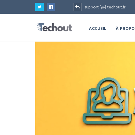
support [@] techout.fr
ACCUEIL
À PROPO