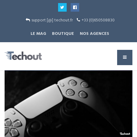
support [@] techout.fr
+33 (0)650508830
LE MAG
BOUTIQUE
NOS AGENCES