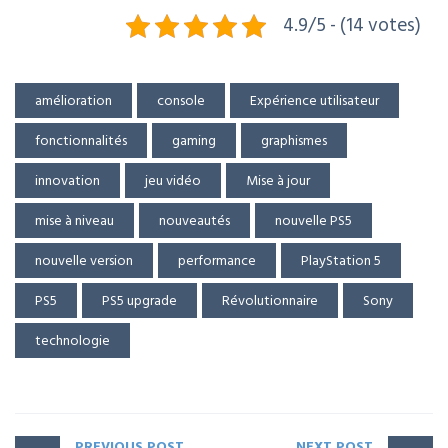
4.9/5 - (14 votes)
amélioration
console
Expérience utilisateur
fonctionnalités
gaming
graphismes
innovation
jeu vidéo
Mise à jour
mise à niveau
nouveautés
nouvelle PS5
nouvelle version
performance
PlayStation 5
PS5
PS5 upgrade
Révolutionnaire
Sony
technologie
PREVIOUS POST
NEXT POST