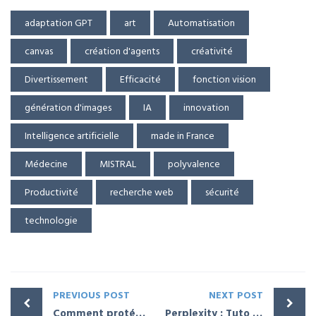
adaptation GPT
art
Automatisation
canvas
création d'agents
créativité
Divertissement
Efficacité
fonction vision
génération d'images
IA
innovation
Intelligence artificielle
made in France
Médecine
MISTRAL
polyvalence
Productivité
recherche web
sécurité
technologie
PREVIOUS POST
NEXT POST
Comment protéger votre site WordPress des attaques de force brute
Perplexity : Tuto complet sur cette Intelligence Artificielle