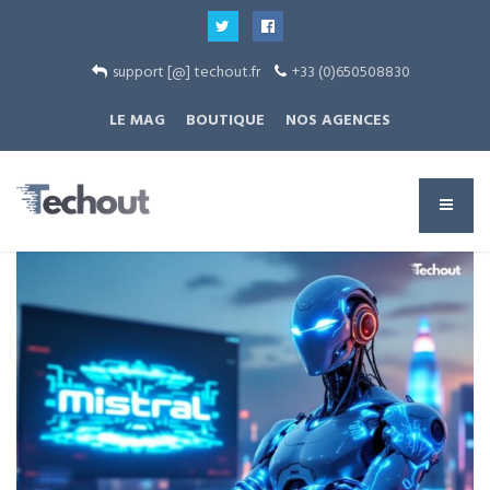
support [@] techout.fr
+33 (0)650508830
LE MAG
BOUTIQUE
NOS AGENCES