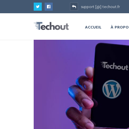
support [@] techout.fr
ACCUEIL
À PROPO