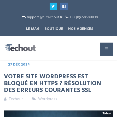
support [@] techout.fr
+33 (0)650508830
LE MAG
BOUTIQUE
NOS AGENCES
27
DÉC
2024
VOTRE SITE WORDPRESS EST
BLOQUÉ EN HTTPS ? RÉSOLUTION
DES ERREURS COURANTES SSL
Techout
Wordpress