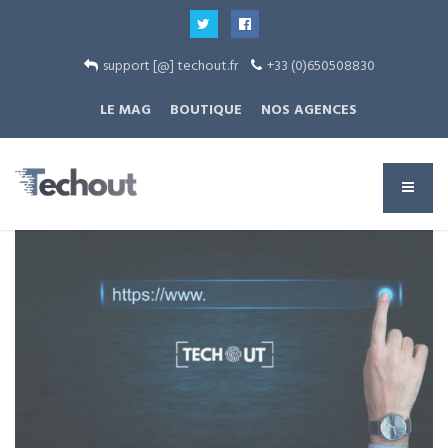
support [@] techout.fr
+33 (0)650508830
LE MAG
BOUTIQUE
NOS AGENCES