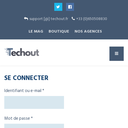
support [@] techout.fr
+33 (0)650508830
LE MAG
BOUTIQUE
NOS AGENCES
SE CONNECTER
Obligatoire
Identifiant ou e-mail
*
Obligatoire
Mot de passe
*