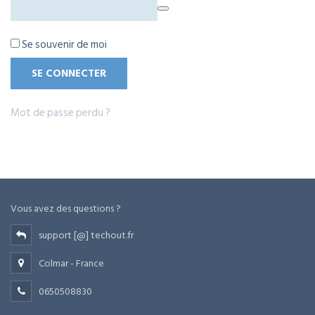
Se souvenir de moi
SE CONNECTER
Mot de passe perdu ?
Vous avez des questions ?
support [@] techout.fr
Colmar - France
0650508830