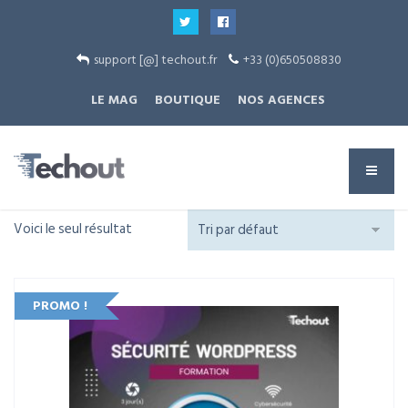
support [@] techout.fr
+33 (0)650508830
LE MAG
BOUTIQUE
NOS AGENCES
Voici le seul résultat
PROMO !