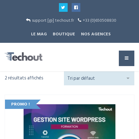
support [@] techout.fr
+33 (0)650508830
LE MAG
BOUTIQUE
NOS AGENCES
2 résultats affichés
PROMO !