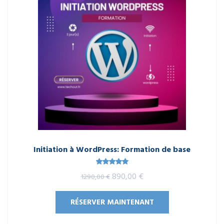
Initiation à WordPress: Formation de base
Note
5.00
Le
Le
890,00
€
1290,00
€
sur 5
prix
prix
RÉSERVER MAINTENANT
initial
actuel
était :
est :