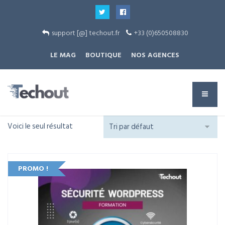
support [@] techout.fr
+33 (0)650508830
LE MAG
BOUTIQUE
NOS AGENCES
Voici le seul résultat
PROMO !