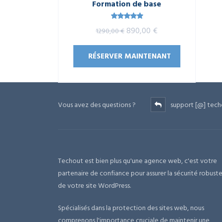
Formation de base
Note
5.00
Le
Le
890,00
€
1290,00
€
sur 5
prix
prix
RÉSERVER MAINTENANT
initial
actuel
était :
est :
1290,00 €.
890,00 €.
Vous avez des questions ?
support [@] tech
Techout est bien plus qu'une agence web, c'est votre
partenaire de confiance pour assurer la sécurité robust
de votre site WordPress.
Spécialisés dans la protection des sites web, nous
comprenons l'importance cruciale de maintenir une