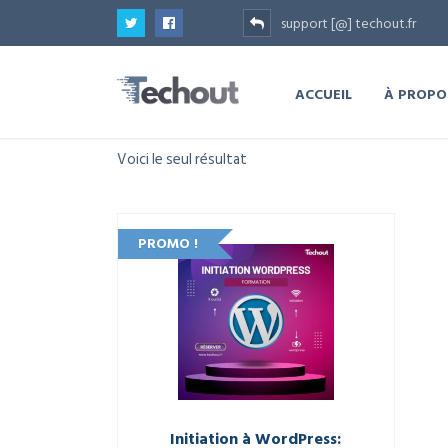
support [@] techout.fr
ACCUEIL
À PROPO
Voici le seul résultat
PROMO !
Initiation à WordPress: