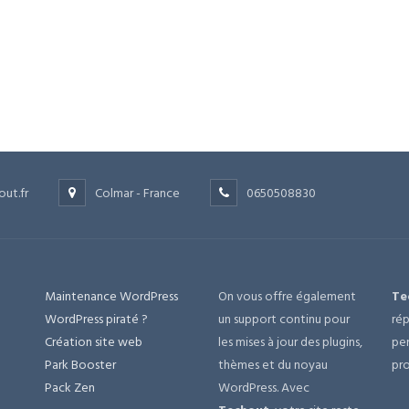
out.fr
Colmar - France
0650508830
Maintenance WordPress
On vous offre également
Te
e
WordPress piraté ?
un support continu pour
rép
Création site web
les mises à jour des plugins,
per
Park Booster
thèmes et du noyau
pro
Pack Zen
WordPress. Avec