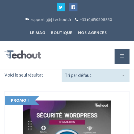
support [@] techout.fr
+33 (0)650508830
LE MAG
BOUTIQUE
NOS AGENCES
Voici le seul résultat
PROMO !