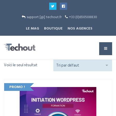
support [@] techout.fr
+33 (0)650508830
LE MAG
BOUTIQUE
NOS AGENCES
Voici le seul résultat
PROMO !