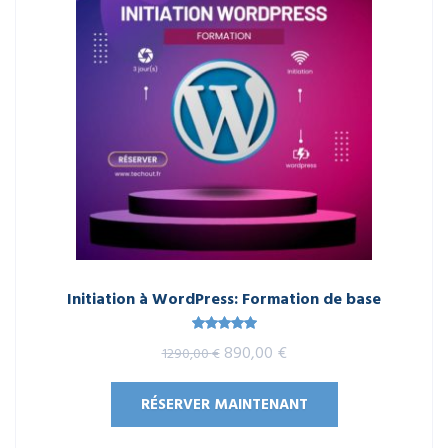
Initiation à WordPress: Formation de base
Note
5.00
Le
Le
890,00
€
1290,00
€
sur 5
prix
prix
RÉSERVER MAINTENANT
initial
actuel
était :
est :