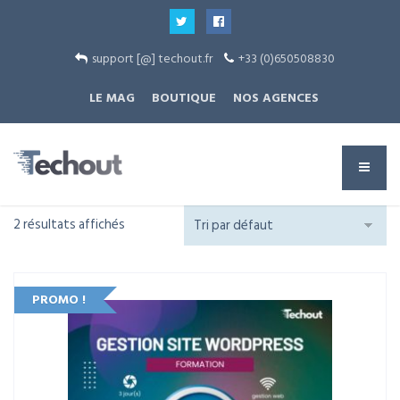
support [@] techout.fr
+33 (0)650508830
LE MAG
BOUTIQUE
NOS AGENCES
2 résultats affichés
PROMO !