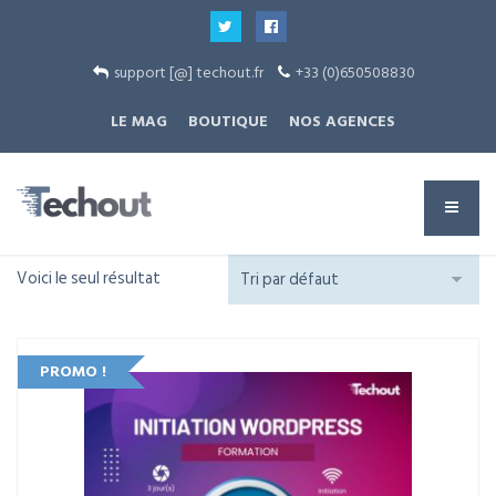
support [@] techout.fr
+33 (0)650508830
LE MAG
BOUTIQUE
NOS AGENCES
Voici le seul résultat
PROMO !