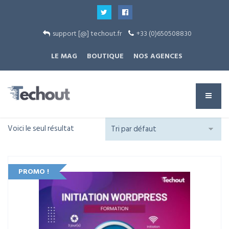
support [@] techout.fr
+33 (0)650508830
LE MAG
BOUTIQUE
NOS AGENCES
Voici le seul résultat
PROMO !