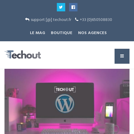
support [@] techout.fr
+33 (0)650508830
LE MAG
BOUTIQUE
NOS AGENCES