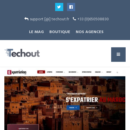
support [@] techout.fr
+33 (0)650508830
LE MAG
BOUTIQUE
NOS AGENCES