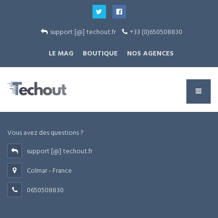
support [@] techout.fr
+33 (0)650508830
LE MAG
BOUTIQUE
NOS AGENCES
Vous avez des questions ?
support [@] techout.fr
Colmar - France
0650508830